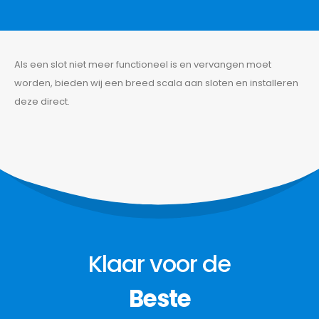
Als een slot niet meer functioneel is en vervangen moet
worden, bieden wij een breed scala aan sloten en installeren
deze direct.
Bel nu
+32 474 017 843
BEL NU
Onze diensten
Over Ons
Depanage
Home
Klaar voor de
Autodeur openen
Contact
Over ons
Sleutel- en Sluitplan
Beste
Portfolio
Kluizen Openen
Werkgebieden
Sloten en Cilinders