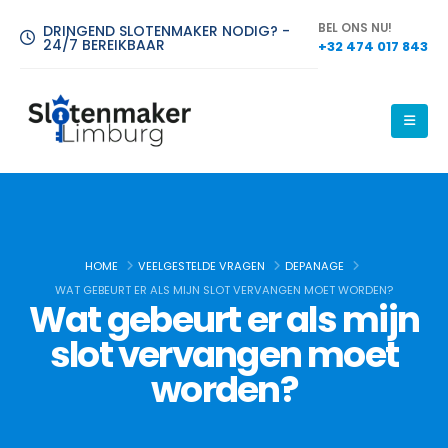
BEL ONS NU!
DRINGEND SLOTENMAKER NODIG? -
24/7 BEREIKBAAR
+32 474 017 843
HOME
VEELGESTELDE VRAGEN
DEPANAGE
WAT GEBEURT ER ALS MIJN SLOT VERVANGEN MOET WORDEN?
Slotenmaker Limburg
Wat gebeurt er als mijn
slot vervangen moet
Slotenmaker Limburg is uw betrouwbare keuze voor alle
slotenmakersdiensten, waarbij wij zorg dragen voor uw veiligheid
worden?
met hoogwaardige en duurzame oplossingen.