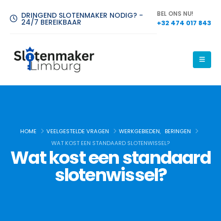
BEL ONS NU!
DRINGEND SLOTENMAKER NODIG? -
24/7 BEREIKBAAR
+32 474 017 843
Slotenmaker Limburg
HOME
VEELGESTELDE VRAGEN
WERKGEBIEDEN
,
BERINGEN
WAT KOST EEN STANDAARD SLOTENWISSEL?
Wat kost een standaard
Slotenmaker Limburg is uw betrouwbare keuze voor alle
slotenmakersdiensten, waarbij wij zorg dragen voor uw veiligheid
slotenwissel?
met hoogwaardige en duurzame oplossingen.