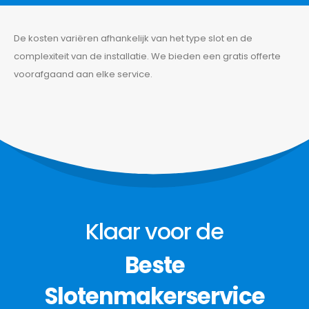
De kosten variëren afhankelijk van het type slot en de
complexiteit van de installatie. We bieden een gratis offerte
voorafgaand aan elke service.
Bel nu
+32 474 017 843
BEL NU
Onze diensten
Over Ons
Depanage
Home
Klaar voor de
Autodeur openen
Contact
Over ons
Sleutel- en Sluitplan
Beste
Portfolio
Kluizen Openen
Werkgebieden
Sloten en Cilinders
Slotenmakerservice
Inbraakbeveiliging