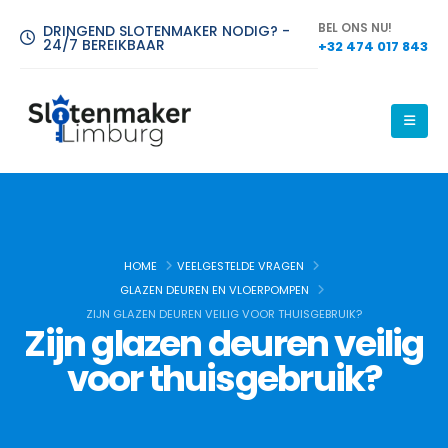
BEL ONS NU!
DRINGEND SLOTENMAKER NODIG? -
24/7 BEREIKBAAR
+32 474 017 843
Slotenmaker Limburg
HOME
VEELGESTELDE VRAGEN
GLAZEN DEUREN EN VLOERPOMPEN
Slotenmaker Limburg is uw betrouwbare keuze voor alle
ZIJN GLAZEN DEUREN VEILIG VOOR THUISGEBRUIK?
Zijn glazen deuren veilig
slotenmakersdiensten, waarbij wij zorg dragen voor uw veiligheid
met hoogwaardige en duurzame oplossingen.
voor thuisgebruik?