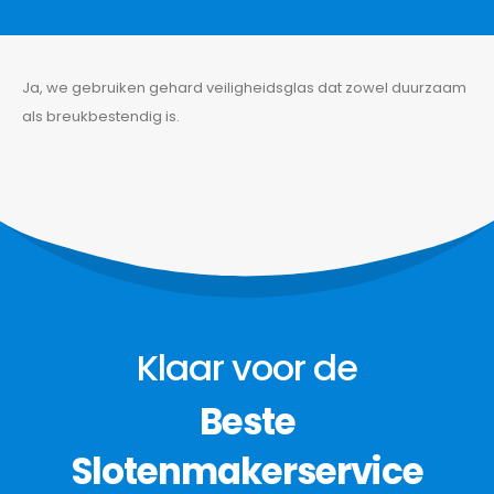
Ja, we gebruiken gehard veiligheidsglas dat zowel duurzaam
als breukbestendig is.
Bel nu
+32 474 017 843
BEL NU
Onze diensten
Over Ons
Depanage
Home
Klaar voor de
Autodeur openen
Contact
Over ons
Sleutel- en Sluitplan
Beste
Portfolio
Kluizen Openen
Werkgebieden
Sloten en Cilinders
Slotenmakerservice
Inbraakbeveiliging