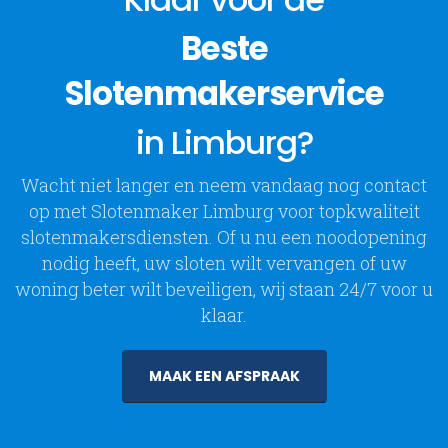
Over ons
Sleutel- en Sluitplan
Beste
Portfolio
Kluizen Openen
Werkgebieden
Sloten en Cilinders
Slotenmakerservice
Inbraakbeveiliging
AL ONZE DIENSTEN
in Limburg?
Volg ons op
Wacht niet langer en neem vandaag nog contact
op met Slotenmaker Limburg voor topkwaliteit
slotenmakersdiensten. Of u nu een noodopening
nodig heeft, uw sloten wilt vervangen of uw
woning beter wilt beveiligen, wij staan 24/7 voor u
klaar.
MAAK EEN AFSPRAAK
Slotenmaker Limburg. © 2024. Created and Designed by P3Media
a Presstige 3D product.